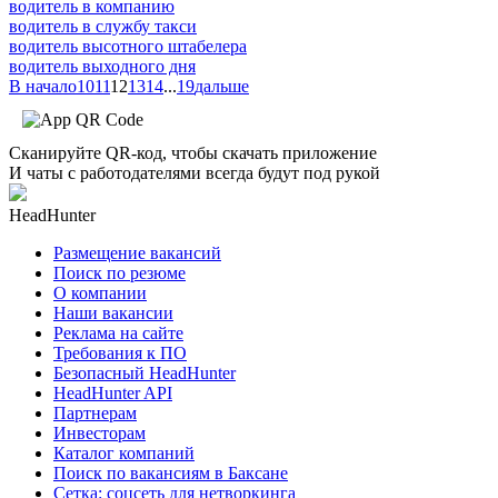
водитель в компанию
водитель в службу такси
водитель высотного штабелера
водитель выходного дня
В начало
10
11
12
13
14
...
19
дальше
Сканируйте QR-код, чтобы скачать приложение
И чаты с работодателями всегда будут под рукой
HeadHunter
Размещение вакансий
Поиск по резюме
О компании
Наши вакансии
Реклама на сайте
Требования к ПО
Безопасный HeadHunter
HeadHunter API
Партнерам
Инвесторам
Каталог компаний
Поиск по вакансиям в Баксане
Сетка: соцсеть для нетворкинга