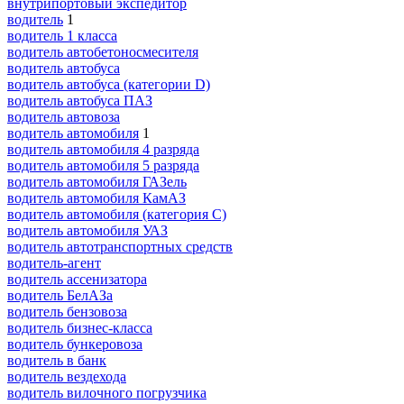
внутрипортовый экспедитор
водитель
1
водитель 1 класса
водитель автобетоносмесителя
водитель автобуса
водитель автобуса (категории D)
водитель автобуса ПАЗ
водитель автовоза
водитель автомобиля
1
водитель автомобиля 4 разряда
водитель автомобиля 5 разряда
водитель автомобиля ГАЗель
водитель автомобиля КамАЗ
водитель автомобиля (категория C)
водитель автомобиля УАЗ
водитель автотранспортных средств
водитель-агент
водитель ассенизатора
водитель БелАЗа
водитель бензовоза
водитель бизнес-класса
водитель бункеровоза
водитель в банк
водитель вездехода
водитель вилочного погрузчика