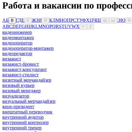
Работа и вакансии по професс
А
Б
Г
Д
Е
Ж
З
И
К
Л
М
Н
О
П
Р
С
Т
У
Ф
Х
Ц
Ч
Ш
Э
Ю
В
Ё
Й
Щ
Ы
Я
A
B
C
D
E
F
G
H
I
J
K
L
M
N
O
P
Q
R
S
T
U
V
W
X
Y
Z
видеоинженер
видеомонтажер
видеооператор
видеооператор-монтажер
видеоредактор
визажист
визажист-бровист
визажист-консультант
визажист-стилист
визитный мерчандайзер
визовый курьер
визовый менеджер
визуализатор
визуальный мерчандайзер
вице-президент
внештатный переводчик
внутренний аудитор
внутренний контролер
внутренний тренер