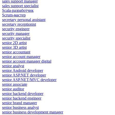
sales support manager
sales support specialist
Scala-разработчик
Scrum-мастер
secretary personal assistant
secretary receptionist
security engineer
security manager
security specialist
senior 2D artist
senior 3D artist
senior accountant
senior account manager
senior account manager digital
senior analyst
senior Android developer
senior ASP.NET developer
senior ASP.NET/MVC developer
senior associate
senior auditor
senior backend developer
senior backend engineer
senior brand manager
senior business analyst
senior business development manager