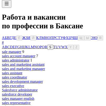
Работа и вакансии
по профессии в Баксане
А
Б
В
Г
Д
Е
Ж
З
И
К
Л
М
Н
О
П
Р
С
Т
У
Ф
Х
Ц
Ч
Ш
Э
Ю
Ё
Й
Щ
Ы
Я
#
A
B
C
D
E
F
G
H
I
J
K
L
M
N
O
P
Q
R
T
U
V
W
X
S
Y
Z
sale manager
9
sales account manager
7
sales administrator
1
sales and marketing assistant
sales and marketing manager
sales assistant
sales coordinator
sales development manager
sales executive
Salesforce administrator
salesforce developer
sales manager english
sales representative