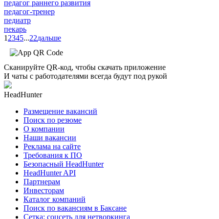
педагог раннего развития
педагог-тренер
педиатр
пекарь
1
2
3
4
5
...
22
дальше
Сканируйте QR-код, чтобы скачать приложение
И чаты с работодателями всегда будут под рукой
HeadHunter
Размещение вакансий
Поиск по резюме
О компании
Наши вакансии
Реклама на сайте
Требования к ПО
Безопасный HeadHunter
HeadHunter API
Партнерам
Инвесторам
Каталог компаний
Поиск по вакансиям в Баксане
Сетка: соцсеть для нетворкинга