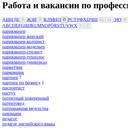
Работа и вакансии по професс
А
Б
В
Г
Д
Е
Ж
З
И
К
Л
М
Н
О
Р
С
Т
У
Ф
Х
Ц
Ч
Ш
Э
Ю
Ё
Й
П
Щ
Ы
Я
A
B
C
D
E
F
G
H
I
J
K
L
M
N
O
P
Q
R
S
T
U
V
W
X
Y
Z
парикмахер
парикмахер женский
парикмахер-колорист
парикмахер-модельер
парикмахер-стилист
парикмахер-технолог
парикмахер-универсал
паркетчик
парковщик
партнер
7
партнер по бизнесу
1
паспортист
пастух
патентный поверенный
патентовед
патронажная медсестра
паяльщик
педагог
педагог английского языка