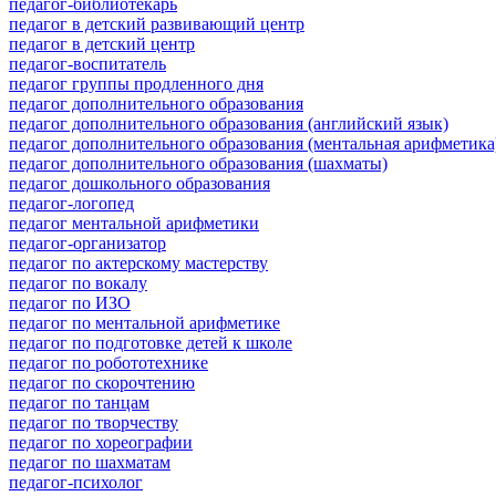
педагог-библиотекарь
педагог в детский развивающий центр
педагог в детский центр
педагог-воспитатель
педагог группы продленного дня
педагог дополнительного образования
педагог дополнительного образования (английский язык)
педагог дополнительного образования (ментальная арифметика
педагог дополнительного образования (шахматы)
педагог дошкольного образования
педагог-логопед
педагог ментальной арифметики
педагог-организатор
педагог по актерскому мастерству
педагог по вокалу
педагог по ИЗО
педагог по ментальной арифметике
педагог по подготовке детей к школе
педагог по робототехнике
педагог по скорочтению
педагог по танцам
педагог по творчеству
педагог по хореографии
педагог по шахматам
педагог-психолог