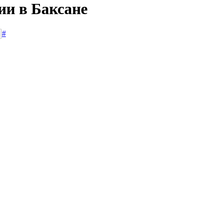
ии в Баксане
#