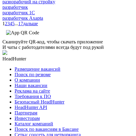
разнорабочий на стройку
разработчик
разработчик 1C
разработчик Axapta
1
2
3
4
5
...
17
дальше
Сканируйте QR-код, чтобы скачать приложение
И чаты с работодателями всегда будут под рукой
HeadHunter
Размещение вакансий
Поиск по резюме
О компании
Наши вакансии
Реклама на сайте
Требования к ПО
Безопасный HeadHunter
HeadHunter API
Партнерам
Инвесторам
Каталог компаний
Поиск по вакансиям в Баксане
Сетка: соцсеть для нетворкинга