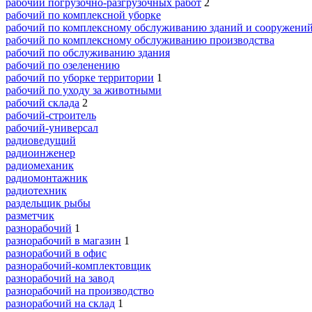
рабочий погрузочно-разгрузочных работ
2
рабочий по комплексной уборке
рабочий по комплексному обслуживанию зданий и сооружени
рабочий по комплексному обслуживанию производства
рабочий по обслуживанию здания
рабочий по озеленению
рабочий по уборке территории
1
рабочий по уходу за животными
рабочий склада
2
рабочий-строитель
рабочий-универсал
радиоведущий
радиоинженер
радиомеханик
радиомонтажник
радиотехник
раздельщик рыбы
разметчик
разнорабочий
1
разнорабочий в магазин
1
разнорабочий в офис
разнорабочий-комплектовщик
разнорабочий на завод
разнорабочий на производство
разнорабочий на склад
1