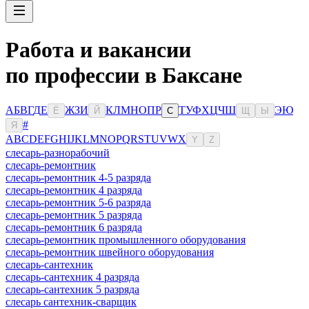
Работа и вакансии
по профессии в Баксане
А
Б
В
Г
Д
Е
Ж
З
И
К
Л
М
Н
О
П
Р
Т
У
Ф
Х
Ц
Ч
Ш
Э
Ю
Ё
Й
С
Щ
Ы
#
Я
A
B
C
D
E
F
G
H
I
J
K
L
M
N
O
P
Q
R
S
T
U
V
W
X
Y
Z
слесарь-разнорабочий
слесарь-ремонтник
слесарь-ремонтник 4-5 разряда
слесарь-ремонтник 4 разряда
слесарь-ремонтник 5-6 разряда
слесарь-ремонтник 5 разряда
слесарь-ремонтник 6 разряда
слесарь-ремонтник промышленного оборудования
слесарь-ремонтник швейного оборудования
слесарь-сантехник
слесарь-сантехник 4 разряда
слесарь-сантехник 5 разряда
слесарь сантехник-сварщик