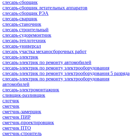
слесарь-сборщик
слесарь-сборщик летательных аппаратов
слесарь-сборщик РЭА
слесарь-сварщик
слесарь-станочник
слесарь строительный
слесарь-судоремонтник
слесарь-теплотехник
слесарь-универсал
слесарь участка механосборочных работ
слесарь-электрик
слесарь-электрик по ремонту автомобилей
слесарь-электрик по ремонту электрооборудования
слесарь-электрик по ремонту электрооборудования 5 разряда
слесарь-электрик по ремонту электрооборудования
автомобилей
слесарь-электромонтажник
сливщик-разливщик
слотчик
сметчик
сметчик-замерщик
сметчик ПИР
сметчик-проектировщик
сметчик ПТО
сметчик-строитель