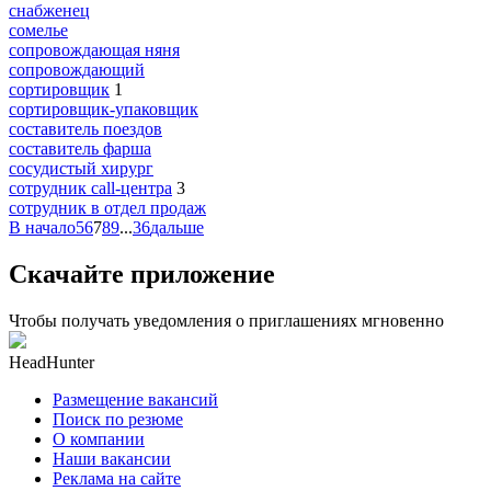
снабженец
сомелье
сопровождающая няня
сопровождающий
сортировщик
1
сортировщик-упаковщик
составитель поездов
составитель фарша
сосудистый хирург
сотрудник call-центра
3
сотрудник в отдел продаж
В начало
5
6
7
8
9
...
36
дальше
Скачайте приложение
Чтобы получать уведомления о приглашениях мгновенно
HeadHunter
Размещение вакансий
Поиск по резюме
О компании
Наши вакансии
Реклама на сайте