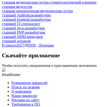
старшая медицинская сестра стоматологической клиники
старшая медсестра
старшая операционная медицинская сестра
старший Android-разработчик
старший frontend-разработчик
старший IT-специалист
старший Java-разработчик
старший PHP-разработчик
старший SMM-менеджер
старший агроном
В начало
26
27
28
29
30
...
36
дальше
Скачайте приложение
Чтобы получать уведомления о приглашениях мгновенно
HeadHunter
Размещение вакансий
Поиск по резюме
О компании
Наши вакансии
Реклама на сайте
Требования к ПО