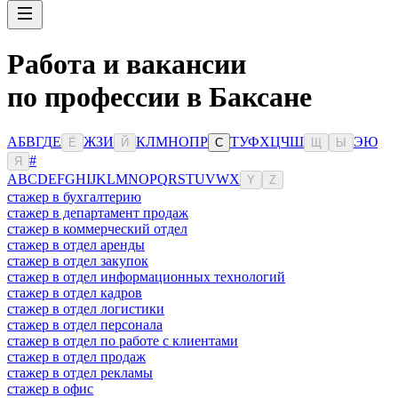
Работа и вакансии
по профессии в Баксане
А
Б
В
Г
Д
Е
Ж
З
И
К
Л
М
Н
О
П
Р
Т
У
Ф
Х
Ц
Ч
Ш
Э
Ю
Ё
Й
С
Щ
Ы
#
Я
A
B
C
D
E
F
G
H
I
J
K
L
M
N
O
P
Q
R
S
T
U
V
W
X
Y
Z
стажер в бухгалтерию
стажер в департамент продаж
стажер в коммерческий отдел
стажер в отдел аренды
стажер в отдел закупок
стажер в отдел информационных технологий
стажер в отдел кадров
стажер в отдел логистики
стажер в отдел персонала
стажер в отдел по работе с клиентами
стажер в отдел продаж
стажер в отдел рекламы
стажер в офис