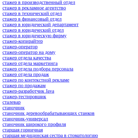
стажер в производственный отдел
стажер в рекламное агентство
стажер в технический отдел
стажер в финансовый отдел
стажер в юридический департамент
стажер в юридический отдел
стажер в юридическую фирму
стажер-копирайтер
стажер-оператор
стажер-оператор на дому
стажер отдела качества
стажер отдела маркетинга
стажер отдела подбора персонала
стажер отдела продаж
стажер по контекстной рекламе
стажер по продажам
стажер-разработчик Java
стажер-тестировщик
сталевар
станочник
станочник деревообрабатывающих станков
станочник-универсал
станочник широкого профиля
старшая горничная
старшая медицинская сестра в стоматологию