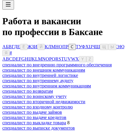
Работа и вакансии
по профессии в Баксане
А
Б
В
Г
Д
Е
Ж
З
И
К
Л
М
Н
О
П
Р
Т
У
Ф
Х
Ц
Ч
Ш
Э
Ю
Ё
Й
С
Щ
Ы
#
Я
A
B
C
D
E
F
G
H
I
J
K
L
M
N
O
P
Q
R
S
T
U
V
W
X
Y
Z
специалист по внедрению программного обеспечения
специалист по внешним коммуникациям
специалист по внутренней логистике
специалист по внутреннему аудиту
специалист по внутренним коммуникациям
специалист по возвратам
специалист по воинскому учету
специалист по вторичной недвижимости
специалист по входному контролю
специалист по выдаче займов
специалист по выдаче кредитов
специалист по выкладке товара
8
специалист по выписке документов