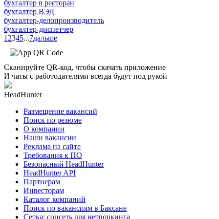
бухгалтер в ресторан
бухгалтер ВЭД
бухгалтер-делопроизводитель
бухгалтер-диспетчер
1
2
3
4
5
...
7
дальше
Сканируйте QR-код, чтобы скачать приложение
И чаты с работодателями всегда будут под рукой
HeadHunter
Размещение вакансий
Поиск по резюме
О компании
Наши вакансии
Реклама на сайте
Требования к ПО
Безопасный HeadHunter
HeadHunter API
Партнерам
Инвесторам
Каталог компаний
Поиск по вакансиям в Баксане
Сетка: соцсеть для нетворкинга