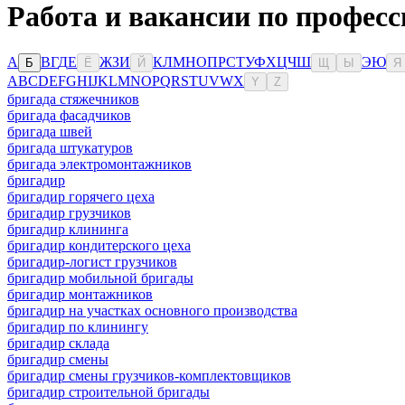
Работа и вакансии по професс
А
В
Г
Д
Е
Ж
З
И
К
Л
М
Н
О
П
Р
С
Т
У
Ф
Х
Ц
Ч
Ш
Э
Ю
Б
Ё
Й
Щ
Ы
Я
A
B
C
D
E
F
G
H
I
J
K
L
M
N
O
P
Q
R
S
T
U
V
W
X
Y
Z
бригада стяжечников
бригада фасадчиков
бригада швей
бригада штукатуров
бригада электромонтажников
бригадир
бригадир горячего цеха
бригадир грузчиков
бригадир клининга
бригадир кондитерского цеха
бригадир-логист грузчиков
бригадир мобильной бригады
бригадир монтажников
бригадир на участках основного производства
бригадир по клинингу
бригадир склада
бригадир смены
бригадир смены грузчиков-комплектовщиков
бригадир строительной бригады