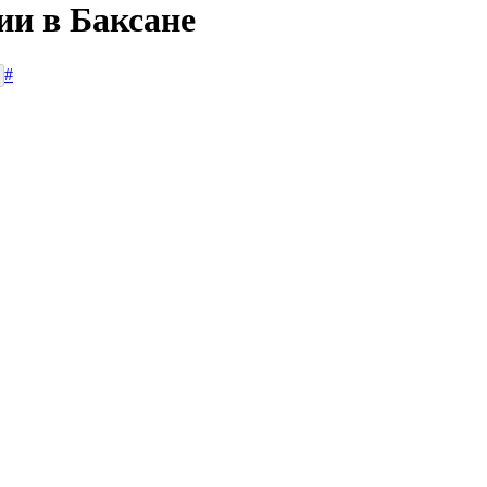
ии в Баксане
#