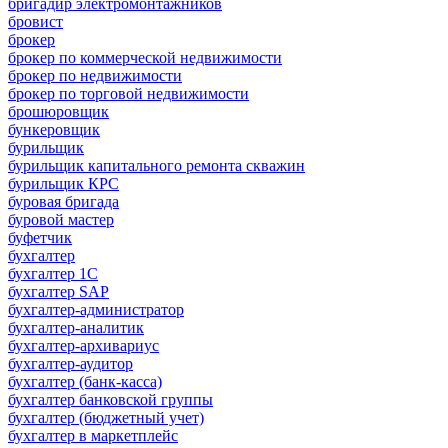
бригадир электромонтажников
бровист
брокер
брокер по коммерческой недвижимости
брокер по недвижимости
брокер по торговой недвижимости
брошюровщик
бункеровщик
бурильщик
бурильщик капитального ремонта скважин
бурильщик КРС
буровая бригада
буровой мастер
буфетчик
бухгалтер
бухгалтер 1C
бухгалтер SAP
бухгалтер-администратор
бухгалтер-аналитик
бухгалтер-архивариус
бухгалтер-аудитор
бухгалтер (банк-касса)
бухгалтер банковской группы
бухгалтер (бюджетный учет)
бухгалтер в маркетплейс