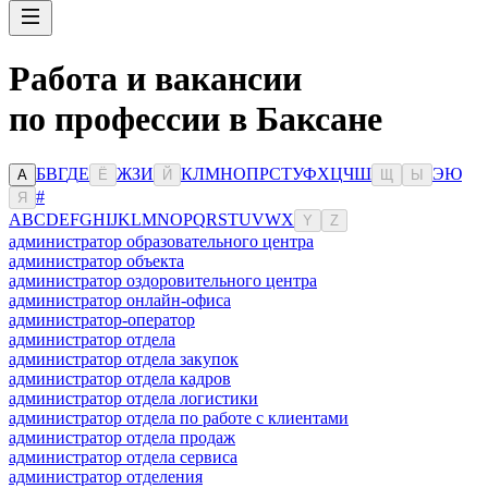
Работа и вакансии
по профессии в Баксане
Б
В
Г
Д
Е
Ж
З
И
К
Л
М
Н
О
П
Р
С
Т
У
Ф
Х
Ц
Ч
Ш
Э
Ю
А
Ё
Й
Щ
Ы
#
Я
A
B
C
D
E
F
G
H
I
J
K
L
M
N
O
P
Q
R
S
T
U
V
W
X
Y
Z
администратор образовательного центра
администратор объекта
администратор оздоровительного центра
администратор онлайн-офиса
администратор-оператор
администратор отдела
администратор отдела закупок
администратор отдела кадров
администратор отдела логистики
администратор отдела по работе с клиентами
администратор отдела продаж
администратор отдела сервиса
администратор отделения