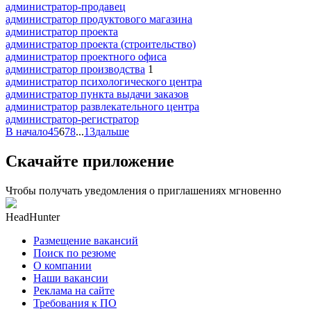
администратор-продавец
администратор продуктового магазина
администратор проекта
администратор проекта (строительство)
администратор проектного офиса
администратор производства
1
администратор психологического центра
администратор пункта выдачи заказов
администратор развлекательного центра
администратор-регистратор
В начало
4
5
6
7
8
...
13
дальше
Скачайте приложение
Чтобы получать уведомления о приглашениях мгновенно
HeadHunter
Размещение вакансий
Поиск по резюме
О компании
Наши вакансии
Реклама на сайте
Требования к ПО