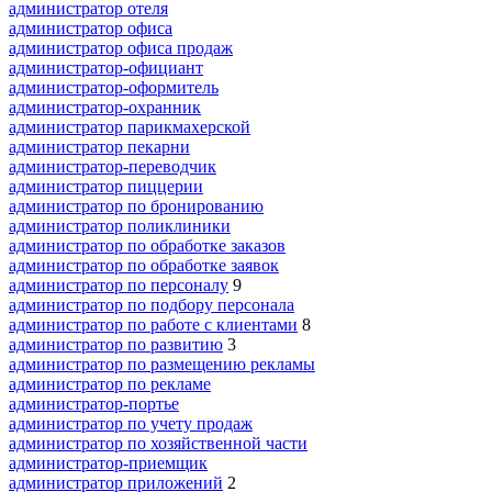
администратор отеля
администратор офиса
администратор офиса продаж
администратор-официант
администратор-оформитель
администратор-охранник
администратор парикмахерской
администратор пекарни
администратор-переводчик
администратор пиццерии
администратор по бронированию
администратор поликлиники
администратор по обработке заказов
администратор по обработке заявок
администратор по персоналу
9
администратор по подбору персонала
администратор по работе с клиентами
8
администратор по развитию
3
администратор по размещению рекламы
администратор по рекламе
администратор-портье
администратор по учету продаж
администратор по хозяйственной части
администратор-приемщик
администратор приложений
2