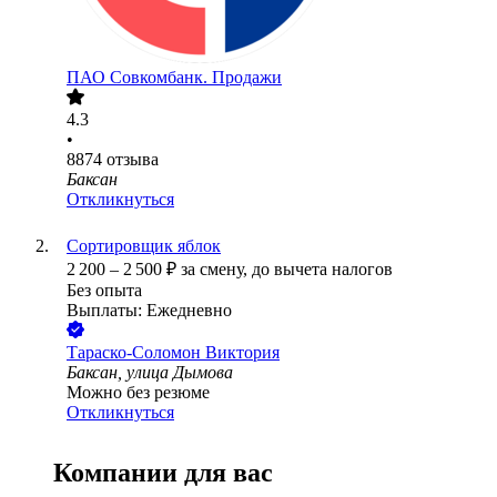
ПАО
Совкомбанк. Продажи
4.3
•
8874
отзыва
Баксан
Откликнуться
Сортировщик яблок
2 200
–
2 500
₽
за смену,
до вычета налогов
Без опыта
Выплаты: Ежедневно
Тараско-Соломон Виктория
Баксан, улица Дымова
Можно без резюме
Откликнуться
Компании для вас