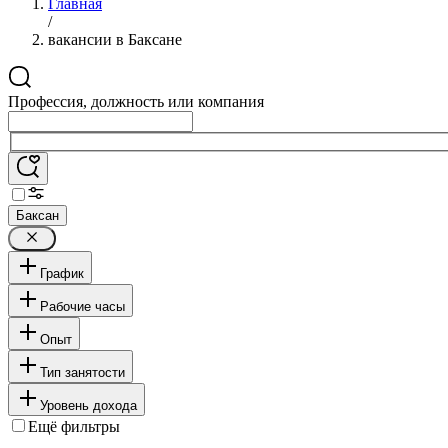
Главная
/
вакансии в Баксане
Профессия, должность или компания
Баксан
График
Рабочие часы
Опыт
Тип занятости
Уровень дохода
Ещё фильтры