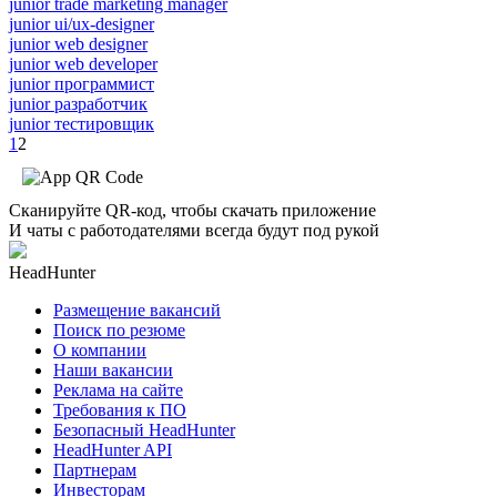
junior trade marketing manager
junior ui/ux-designer
junior web designer
junior web developer
junior программист
junior разработчик
junior тестировщик
1
2
Сканируйте QR-код, чтобы скачать приложение
И чаты с работодателями всегда будут под рукой
HeadHunter
Размещение вакансий
Поиск по резюме
О компании
Наши вакансии
Реклама на сайте
Требования к ПО
Безопасный HeadHunter
HeadHunter API
Партнерам
Инвесторам