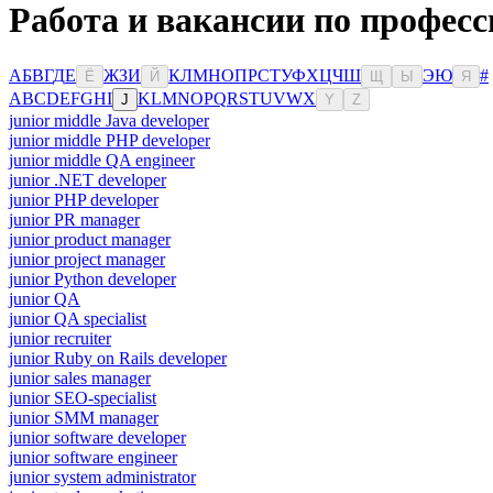
Работа и вакансии по професс
А
Б
В
Г
Д
Е
Ж
З
И
К
Л
М
Н
О
П
Р
С
Т
У
Ф
Х
Ц
Ч
Ш
Э
Ю
#
Ё
Й
Щ
Ы
Я
A
B
C
D
E
F
G
H
I
K
L
M
N
O
P
Q
R
S
T
U
V
W
X
J
Y
Z
junior middle Java developer
junior middle PHP developer
junior middle QA engineer
junior .NET developer
junior PHP developer
junior PR manager
junior product manager
junior project manager
junior Python developer
junior QA
junior QA specialist
junior recruiter
junior Ruby on Rails developer
junior sales manager
junior SEO-specialist
junior SMM manager
junior software developer
junior software engineer
junior system administrator