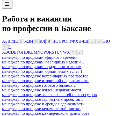
Работа и вакансии
по профессии в Баксане
А
Б
В
Г
Д
Е
Ж
З
И
К
Л
Н
О
П
Р
С
Т
У
Ф
Х
Ц
Ч
Ш
Э
Ю
Ё
Й
М
Щ
Ы
#
Я
A
B
C
D
E
F
G
H
I
J
K
L
M
N
O
P
Q
R
S
T
U
V
W
X
Y
Z
менеджер по продажам эфирного времени
менеджер по продажам ювелирных изделий
1
менеджер по продажам юридическим лицам
менеджер по продажам юридических услуг
1
менеджер по продаже ветеринарных препаратов
менеджер по продаже вторичной недвижимости
менеджер по продаже готового бизнеса
2
менеджер по продаже жилой недвижимости
менеджер по продаже запасных частей и аксессуаров
менеджер по продаже зарплатных проектов
1
менеджер по продаже и аренде недвижимости
менеджер по продаже керамической плитки
менеджер по продаже коммерческого транспорта