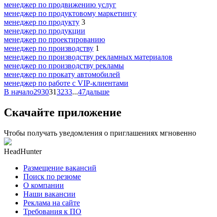
менеджер по продвижению услуг
менеджер по продуктовому маркетингу
менеджер по продукту
3
менеджер по продукции
менеджер по проектированию
менеджер по производству
1
менеджер по производству рекламных материалов
менеджер по производству рекламы
менеджер по прокату автомобилей
менеджер по работе с VIP-клиентами
В начало
29
30
31
32
33
...
47
дальше
Скачайте приложение
Чтобы получать уведомления о приглашениях мгновенно
HeadHunter
Размещение вакансий
Поиск по резюме
О компании
Наши вакансии
Реклама на сайте
Требования к ПО