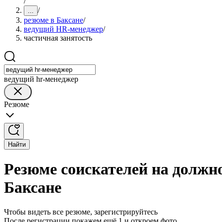
/
/
...
резюме в Баксане
/
ведущий HR-менеджер
/
частичная занятость
ведущий hr-менеджер
Резюме
Найти
Резюме соискателей на должн
Баксане
Чтобы видеть все резюме, зарегистрируйтесь
После регистрации покажем ещё 1 и откроем фото