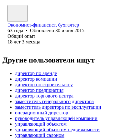
Экономист-финансист, бухгалтер
63
года
•
Обновлено
30 июня 2015
Общий опыт
18
лет
3
месяца
Другие пользователи ищут
директор по аренде
директор компании
директор по строительству
директор предприятия
директор торгового центра
заместитель генерального директора
заместитель директора по эксплуатации
операционный директор
руководитель управляющей компании
управляющий объектом
управляющий объектом недвижимости
управляющий салоном