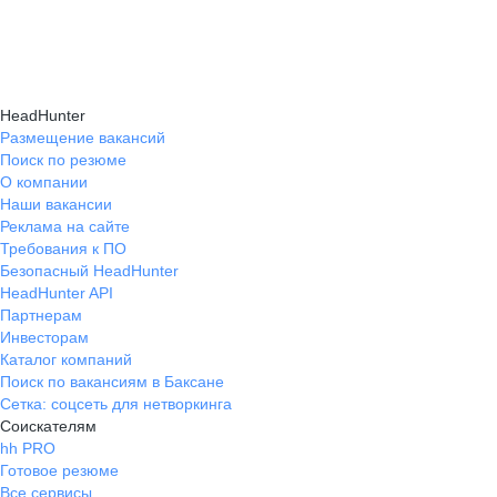
и правильно презентовать себя работодателю,
текущем месте работы и о том, кому он будет
Да, на карьерном маркетплейсе hh.ru доступна
что повышает шансы трудоустройства.
полезен, с какими запросами работает.
помощь с поиском работы онлайн: эксперты
Вы точно найдёте того, кто вам нужен!
помогут разработать стратегию, подобрать
HeadHunter
вакансии и повысить эффективность
Размещение вакансий
Поиск по резюме
трудоустройства.
О компании
Наши вакансии
Реклама на сайте
Требования к ПО
Безопасный HeadHunter
HeadHunter API
Партнерам
Инвесторам
Каталог компаний
Поиск по вакансиям в Баксане
Сетка: соцсеть для нетворкинга
Соискателям
hh PRO
Готовое резюме
Все сервисы