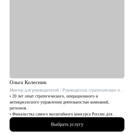
• помогаю усилить hard/soft-скиллы в профессии product-
менеджера и перейти со смежных областей
Кому могу помочь:
• Product-менеджерам
• Начинающим специалистам в карьере Product Management
Ольга
Колесник
Ментор для руководителей / Руководитель стратегических проектов / ex-Сбер, МТС
• 20 лет опыт стратегического, операционного и
антикризисного управления деятельностью компаний,
регионов.
• Финалистка самого масштабного конкурса России для
управленцев «Лидеры России 2023».
Выбрать услугу
• Успешный опыт управления персоналом численностью до
2000 человек