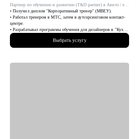
• Предпринимателям, рассматривающим возможность
Партнер по обучению и развитию (T&D partner) в Авито / ex-Самокат, СберЛогистика
построить классическую карьеру. Помогу войти в
• Получил диплом "Корпоративный тренер" (МВЕУ).
корпоративный мир без потери свободы и статуса, сохранив
• Работал тренером в МТС, затем в аутсорсинговом контакт-
драйв, но добавив стабильность.
центре.
• Руководителям бизнеса и отдельных подразделений,
• Разрабатывал программы обучения для дизайнеров в "Кухни
руководителям групп/отделов.
Мария".
Выбрать услугу
• Вырос в Самокате от тренера до руководителя отдела
обучения.
• Перешел в Авито на позицию T&D-партнера.
• Построил 3 команды обучения (100+ человек).
• Разработал систему наставничества (1000+
сертифицированных наставников, 98% новичков проходят
через систему).
• Контролировал обучение 10 000+ сотрудников.
• Создал 20+ программ адаптации.
• Курировал создание 200+ e-learning курсов.
• Разрабатывал систему обучения при запуске Byuk (США).
С чем помогу:
• Построить карьерный трек для всех, кто хочет начать
развиваться в обучении и развитии (T&D, L&D).
• Стать тренером, методистом или менеджером в сфере