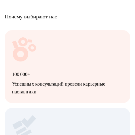
• художникам, которые хотят поменять направление: перейти
из 2D в 3D, из игровой графики в моушен, и т.д.
Почему выбирают нас
• всем, кто хочет внедрить инструменты искусственного
интеллекта в свои творческие и бизнес-процессы
100 000+
Успешных консультаций провели карьерные
наставники