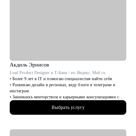
Акдиль
Эрнисов
Lead Product Designer в Т-Банк / ex-Яндекс, Mail.ru
• Более 9 лет в IT и помогаю специалистам найти себя.
• Развиваю дизайн в регионах, веду блоги в телеграме и
инстаграм.
• Занимаюсь менторством и карьерными консультациями с
2021 года и помог многим найти себя.
Выбрать услугу
• Отсмотрел >1 000 портфолио
• Изучил 300+ резюме, 100+ интервью с наймом
• Провел более 100 консультаций
• Запускал продукты на 100 млн MAU
• Открыл свой бизнес в дизайне