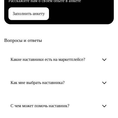
Расскажите нам о своем опыте в анкете
Заполнить анкету
Вопросы и ответы
Какие наставники есть на маркетплейсе?
Карьерные наставники — это HR-
специалисты, карьерные консультанты,
Как мне выбрать наставника?
психологи, резюмерайтеры и менторы.
Умный поиск поможет в три клика выбрать
Менторы работают в ИТ, дизайне, других
наставника для достижения вашей цели.
С чем может помочь наставник?
узкоспециализированных сферах. Они
помогут прокачать навыки, построить