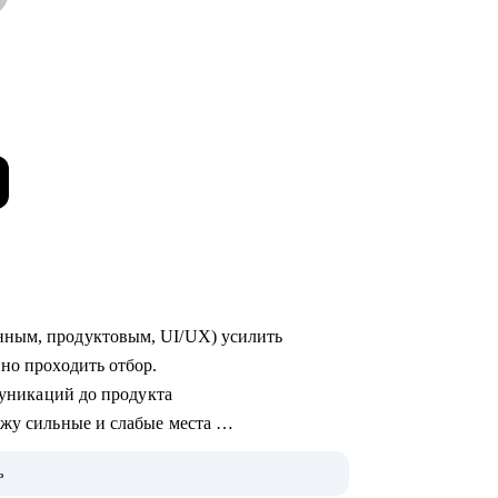
нным, продуктовым, UI/UX) усилить
нно проходить отбор.
ммуникаций до продукта
ижу сильные и слабые места
ь
роса (FMCG) и нефтегазе - со сложными