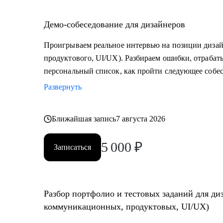
Кому могу помочь:
• Начинающим дизайнерам
Демо-собеседование для дизайнеров
• Всем, кто готовится к собеседованиям и тестовым з
паники и с готовым планом
Проигрываем реальное интервью на позиции дизай
• Тем, кто хочет работать быстрее, без выгорания и с
продуктового, UI/UX). Разбираем ошибки, отрабат
используя ИИ как помощника
персональный список, как пройти следующее собе
Развернуть
Я хорошо понимаю, почему дизайнеры не проходят и
это исправить.
Ближайшая запись
7 августа 2026
На консультациях даю честную и практическую обрат
5 000
₽
что именно улучшить.
Записаться
Разбор портфолио и тестовых заданий для ди
коммуникационных, продуктовых, UI/UX)