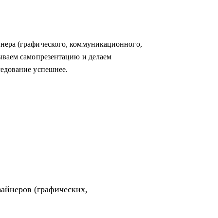
аданиям, чтобы проходить их уверенно, без
нера (графического, коммуникационного,
 удовольствием, прокачивая процессы и
ываем самопрезентацию и делаем
седование успешнее.
нтервью или получают отказы, и помогаю
ную связь, без воды и с понятными шагами,
зайнеров (графических,