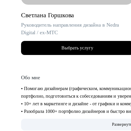
Светлана Горшкова
Руководитель направления дизайна в Nedra
Digital / ex-МТС
Выбрать услугу
Обо мне
• Помогаю дизайнерам (графическим, коммуникацио
портфолио, подготовиться к собеседованиям и увере
• 10+ лет в маркетинге и дизайне - от графики и ко
• Разобрала 1000+ портфолио дизайнеров и быстро в
• Прошла 100+ собеседований по обе стороны стола
Развернут
• Работала в телекоме, с товарами повседневного сп