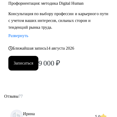
• Начинающим специалистам (Ассистенты, Младшие
Профориентация: методика Digital Human
менеджеры (Junior), Выпускники ВУЗов)
Консультация по выбору профессии и карьерного пути
с учетом ваших интересов, сильных сторон и
Постоянно повышаю квалификацию через тренинги по
тенденций рынка труда.
актуальным HR-технологиям и профориентации
Развернуть
Веду профильный канал, где делюсь практическими
Ближайшая запись
14 августа 2026
кейсами и аналитикой в сфере карьерного развития
9 000
₽
Записаться
Моя миссия — привести вас туда, где ваша деятельность
приносит не только финансовый результат, но и личное
удовлетворение, стирая грань между «работой» и «делом
по душе»
Отзывы
77
Ирина
5.0