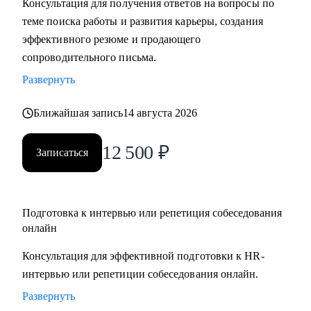
Консультация для получения ответов на вопросы по
• Подготовлю вас к собеседованию и дам практические
теме поиска работы и развития карьеры, создания
рекомендации для успешного ведения сложных
эффективного резюме и продающего
переговоров, в том числе о зарплате и условиях
сопроводительного письма.
• Помогу осознанно сменить профессию или найти ту роль
Развернуть
в карьере, которая принесет вам максимальную
реализацию и доход
Ближайшая запись
14 августа 2026
• Предоставлю экспертную поддержку, если вас уволили.
Разработаю быструю и эффективную стратегию поиска
12 500
₽
Записаться
новой работы
• Проведу анализ ваших сильных сторон и уникального
опыта, чтобы вы обоснованно получили повышение и
Подготовка к интервью или репетиция собеседования
стали лучшим кандидатом в команде
онлайн
• Разработаю личный пошаговый план (дорожную карту)
для быстрого и успешного перехода на новую, более
Консультация для эффективной подготовки к HR-
высокую должность
интервью или репетиции собеседования онлайн.
• Восстановлю вашу мотивацию и предоставлю
Развернуть
проверенные методики для преодоления выгорания и