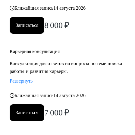
карьерных кризисов
Ближайшая запись
14 августа 2026
Кому могу помочь:
8 000
₽
Записаться
• Руководителям высшего звена и Директорам
(Операционный директор, Коммерческий директор,
Директор по: HR, Управлению цепочками поставок
Карьерная консультация
(Supply Chain), Электронной коммерции (E-commerce)
• Менеджерам среднего звена: Руководители отделов,
Консультация для ответов на вопросы по теме поиска
Региональные и Территориальные менеджеры, HR бизнес-
работы и развития карьеры.
партнеры (HRBP)
Развернуть
• Ведущим специалистам и ключевым экспертам:
Специалисты по закупкам/ВЭД, Логисты, Аналитики,
Ближайшая запись
14 августа 2026
Бухгалтеры, Финансовые менеджеры, Маркетологи,
Менеджеры по продажам, Торговые представители
7 000
₽
Записаться
• Операционному и Торговому персоналу: Продавцы-
консультанты, Кассиры, Складские работники,
Администраторы