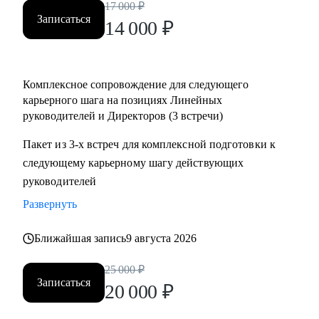
17 000
₽
• Определить вектор направления карьеры;
Записаться
14 000
₽
• Многое другое;
Кому могу помочь:
Комплексное сопровождение для следующего
• Директорам по направлениям: общее и операционное
карьерного шага на позициях Линейных
управление, продажи, развитие бизнеса;
руководителей и Директоров (3 встречи)
• Собственникам/акционерам компаний;
• Руководителям групп/отделов;
Пакет из 3-х встреч для комплексной подготовки к
• Менеджерам, при переходе на руководящие должности;
следующему карьерному шагу действующих
• Студентам и молодым специалистам, в построение
руководителей
карьерных треков, для достижения руководящих позиций;
Развернуть
Ближайшая запись
9 августа 2026
25 000
₽
Записаться
20 000
₽