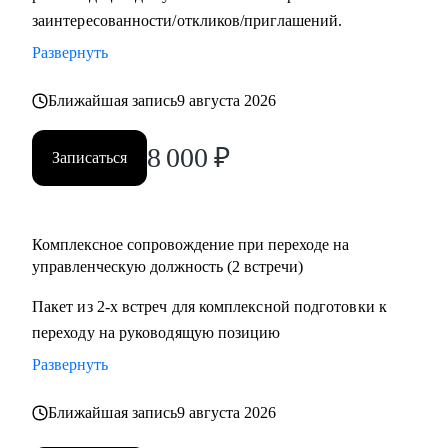
заинтересованности/откликов/приглашений.
системы мотивации и использую методику целеполагания
для достижения бизнес-результатов;
Развернуть
• Откатал мощную технологию общения с клиентами и
построения партнерских отношений;
Ближайшая запись
9 августа 2026
• Сотрудничаю с ВУЗами в разрезе карьерных определений
8 000
₽
студентов;
Записаться
С чем помогу:
• Карьерный рост и построение траектории развития;
Комплексное сопровождение при переходе на
• Аудит резюме для управляющих позиций;
управленческую должность (2 встречи)
• Оценка и усиление управленческих компетенций;
Пакет из 2-х встреч для комплексной подготовки к
• Проработка навыков построения и мотивации команды;
переходу на руководящую позицию
• Стратегическое планирование и целеполагание;
• Определение истинных целей и мотиваций;
Развернуть
• Проработка синдромов самозванца и отличника и др.;
• Определение ограничений и их проработка;
Ближайшая запись
9 августа 2026
• Выход из состояния профессионального выгорания;