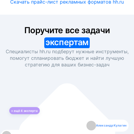
Скачать прайс-лист рекламных форматов hh.ru
Поручите все задачи
экспертам
Специалисты hh.ru подберут нужные инструменты,
помогут спланировать бюджет и найти лучшую
стратегию для ваших
бизнес-задач
+ ещё
4
эксперта
Екатерина Лазаренко
Александр Кулагин
Даниил Макаров
Борис Кашко
Юлия Изоитко