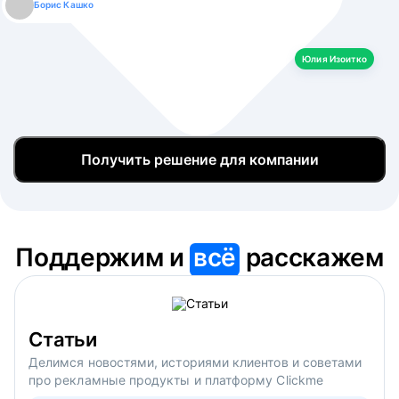
Борис Кашко
Юлия Изоитко
Александр Кулагин
Даниил Макаров
Екатерина Лазаренко
Юлия Изоитко
Получить решение для компании
Поддержим и
всё
расскажем
Статьи
Делимся новостями, историями клиентов и советами
про рекламные продукты и платформу Clickme