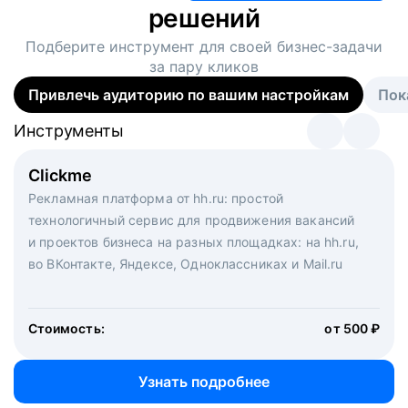
решений
Подберите инструмент для своей
бизнес-задачи
за пару кликов
Привлечь аудиторию по вашим настройкам
Пок
Инструменты
Инструменты
Инструменты
Виртуальный рекрутер
Clickme
Вакансия дня
Массовый подбор под ключ. Решите, сколько
Рекламная платформа от hh.ru: простой
Рекламный формат для вакансий на главной странице
кандидатов и когда вам нужно, и за дело возьмутся
технологичный сервис для продвижения вакансий
hh.ru. Увеличивает количество откликов
маркетологи, рекрутеры и проектные менеджеры
и проектов бизнеса на разных площадках: на hh.ru,
hh.ru с целым набором digital-инструментов
во ВКонтакте, Яндексе, Одноклассниках и Mail.ru
Стоимость:
от 200 000 ₽
Узнать подробнее
Стоимость:
от 500 ₽
Узнать подробнее
Узнать подробнее