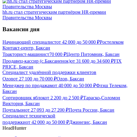
hh.ru стал стратегическим партнёром HR-премии
Правительства Москвы
Вакансии дня
Начинающий специалист
от
42 000
до
50 000
₽
Ростелеком
Контакт-центр, Баксан
Тракторист-машинист
70 000
₽
Центр Питомник, Баксан
Продавец-кассир (с.Баксаненок)
от
31 600
до
34 600
₽
FIX
PRICE, Баксан
Специалист удалённой поддержки клиентов
Ozon
от
27 100
до
70 000
₽
Ozon, Баксан
Менеджер по продажам
от
40 000
до
50 000
₽
Флэш Телеком,
Баксан
Сортировщик яблок
от
2 200
до
2 500
₽
Тараско-Соломон
Виктория, Баксан
Почтальон
от
27 093
до
27 200
₽
Почта России, Баксан
Специалист технической
поддержки
от
42 000
до
50 000
₽
Джинезис, Баксан
HeadHunter