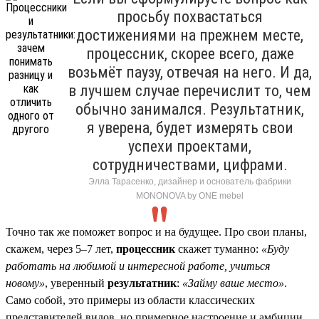
просьбу похвастаться
достижениями на прежнем месте,
процессник, скорее всего, даже
возьмёт паузу, отвечая на него. И да,
в лучшем случае перечислит то, чем
обычно занимался. Результатник,
я уверена, будет измерять свои
успехи проектами,
сотрудничествами, цифрами.
Элла Тарасенко, дизайнер и основатель фабрики
MONONOVA by ONE mebel
Точно так же поможет вопрос и на будущее. Про свои планы,
скажем, через 5–7 лет,
процессник
скажет туманно:
«Буду
работать на любимой и интересной работе, учиться
новому»
, уверенный
результатник
:
«Займу ваше место»
.
Само собой, это примеры из области классических
представителей видов, но примерное настроение и амбиции