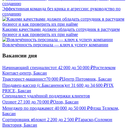
Эффективная команда без крика и агрессии: руководство по
созданию
Какими качествами должен обладать сотрудник в растущем
бизнесе и как проверить их при найме
Вовлечённость персонала — ключ к успеху компании
Вакансии дня
Начинающий специалист
от
42 000
до
50 000
₽
Ростелеком
Контакт-центр, Баксан
Тракторист-машинист
70 000
₽
Центр Питомник, Баксан
Продавец-кассир (с.Баксаненок)
от
31 600
до
34 600
₽
FIX
PRICE, Баксан
Специалист удалённой поддержки клиентов
Ozon
от
27 100
до
70 000
₽
Ozon, Баксан
Менеджер по продажам
от
40 000
до
50 000
₽
Флэш Телеком,
Баксан
Сортировщик яблок
от
2 200
до
2 500
₽
Тараско-Соломон
Виктория, Баксан