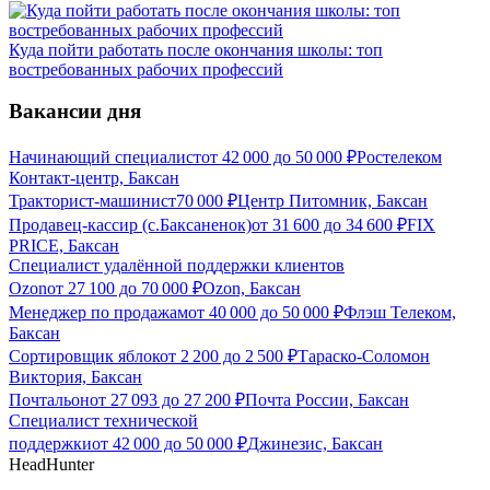
Куда пойти работать после окончания школы: топ
востребованных рабочих профессий
Вакансии дня
Начинающий специалист
от
42 000
до
50 000
₽
Ростелеком
Контакт-центр, Баксан
Тракторист-машинист
70 000
₽
Центр Питомник, Баксан
Продавец-кассир (с.Баксаненок)
от
31 600
до
34 600
₽
FIX
PRICE, Баксан
Специалист удалённой поддержки клиентов
Ozon
от
27 100
до
70 000
₽
Ozon, Баксан
Менеджер по продажам
от
40 000
до
50 000
₽
Флэш Телеком,
Баксан
Сортировщик яблок
от
2 200
до
2 500
₽
Тараско-Соломон
Виктория, Баксан
Почтальон
от
27 093
до
27 200
₽
Почта России, Баксан
Специалист технической
поддержки
от
42 000
до
50 000
₽
Джинезис, Баксан
HeadHunter