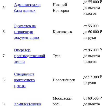
до 55 000 ₽
Администратор
Нижний
5
до вычета
базы данных
Новгород
налогов
Бухгалтер на
от 55 000
6
первичную
Красноярск
до 60 000 ₽
документацию
на руки
Оператор
от 95 000 ₽
7
производственной
Тула
до вычета
линии
налогов
Специалист
до 52 300 ₽
8
контактного
Новосибирск
на руки
центра
Московская
от 60 500 ₽
9
Комплектовщик
обл.,
до вычета