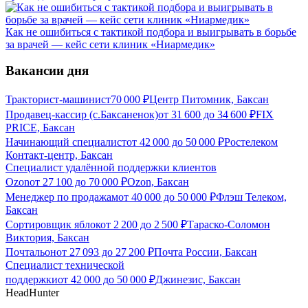
Как не ошибиться с тактикой подбора и выигрывать в борьбе
за врачей — кейс сети клиник «Ниармедик»
Вакансии дня
Тракторист-машинист
70 000
₽
Центр Питомник, Баксан
Продавец-кассир (с.Баксаненок)
от
31 600
до
34 600
₽
FIX
PRICE, Баксан
Начинающий специалист
от
42 000
до
50 000
₽
Ростелеком
Контакт-центр, Баксан
Специалист удалённой поддержки клиентов
Ozon
от
27 100
до
70 000
₽
Ozon, Баксан
Менеджер по продажам
от
40 000
до
50 000
₽
Флэш Телеком,
Баксан
Сортировщик яблок
от
2 200
до
2 500
₽
Тараско-Соломон
Виктория, Баксан
Почтальон
от
27 093
до
27 200
₽
Почта России, Баксан
Специалист технической
поддержки
от
42 000
до
50 000
₽
Джинезис, Баксан
HeadHunter