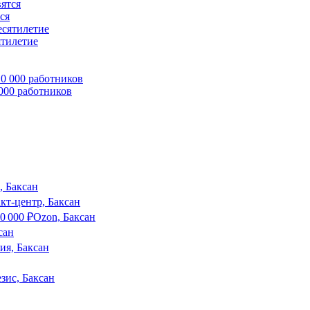
ся
ятилетие
 000 работников
, Баксан
кт-центр, Баксан
0 000
₽
Ozon, Баксан
сан
ия, Баксан
зис, Баксан