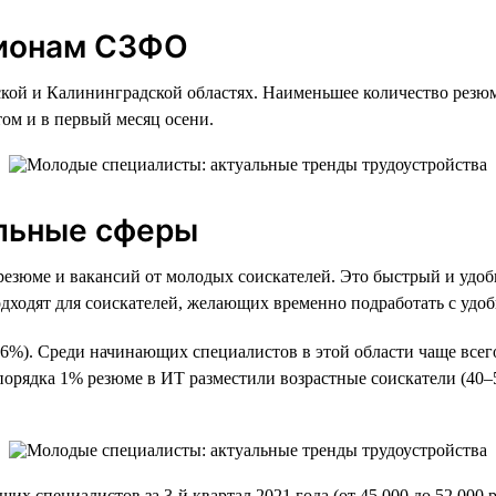
гионам СЗФО
ской и Калининградской областях. Наименьшее количество рез
ом и в первый месяц осени.
льные сферы
езюме и вакансий от молодых соискателей. Это быстрый и удобн
дходят для соискателей, желающих временно подработать с удо
%). Среди начинающих специалистов в этой области чаще всего
орядка 1% резюме в ИТ разместили возрастные соискатели (40–5
х специалистов за 3-й квартал 2021 года (от 45 000 до 52 000 