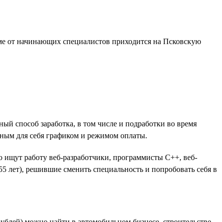
юме от начинающих специалистов приходится на Псковскую
ый способ заработка, в том числе и подработки во время
бным для себя графиком и режимом оплаты.
 ищут работу веб-разработчики, программисты C++, веб-
5 лет), решившие сменить специальность и попробовать себя в
рублей) можно найти в автомобильном бизнесе, строительстве,