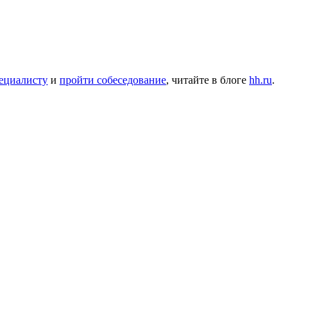
ециалисту
и
пройти собеседование
, читайте в блоге
hh.ru
.