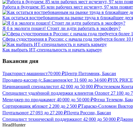
Работа в будущем: 85 млн рабочих мест исчезнут, 97 млн появят
Как остаться востребованным на рынке труда в ближайшее дес
Я б в экологи пошел! Стоит ли идти работать в экосферу?
Сфера судостроения в России: с начала года требуется более 10
Как выбрать ИТ-специальность и начать карьеру
Вакансии дня
Тракторист-машинист
70 000
₽
Центр Питомник, Баксан
Продавец-кассир (с.Баксаненок)
от
31 600
до
34 600
₽
FIX PRICE
Начинающий специалист
от
42 000
до
50 000
₽
Ростелеком Конта
Специалист удалённой поддержки клиентов Ozon
от
27 100
до
7
Менеджер по продажам
от
40 000
до
50 000
₽
Флэш Телеком, Бак
Сортировщик яблок
от
2 200
до
2 500
₽
Тараско-Соломон Виктор
Почтальон
от
27 093
до
27 200
₽
Почта России, Баксан
Специалист технической поддержки
от
42 000
до
50 000
₽
Джине
HeadHunter