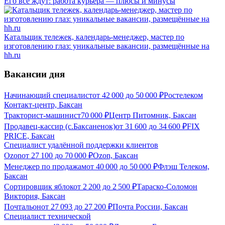
Его все ждут: работа курьера — плюсы и минусы
Катальщик тележек, календарь-менеджер, мастер по
изготовлению глаз: уникальные вакансии, размещённые на
hh.ru
Вакансии дня
Начинающий специалист
от
42 000
до
50 000
₽
Ростелеком
Контакт-центр, Баксан
Тракторист-машинист
70 000
₽
Центр Питомник, Баксан
Продавец-кассир (с.Баксаненок)
от
31 600
до
34 600
₽
FIX
PRICE, Баксан
Специалист удалённой поддержки клиентов
Ozon
от
27 100
до
70 000
₽
Ozon, Баксан
Менеджер по продажам
от
40 000
до
50 000
₽
Флэш Телеком,
Баксан
Сортировщик яблок
от
2 200
до
2 500
₽
Тараско-Соломон
Виктория, Баксан
Почтальон
от
27 093
до
27 200
₽
Почта России, Баксан
Специалист технической