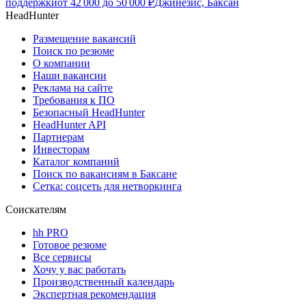
поддержки
от
42 000
до
50 000
₽
Джинезис, Баксан
HeadHunter
Размещение вакансий
Поиск по резюме
О компании
Наши вакансии
Реклама на сайте
Требования к ПО
Безопасный HeadHunter
HeadHunter API
Партнерам
Инвесторам
Каталог компаний
Поиск по вакансиям в Баксане
Сетка: соцсеть для нетворкинга
Соискателям
hh PRO
Готовое резюме
Все сервисы
Хочу у вас работать
Производственный календарь
Экспертная рекомендация